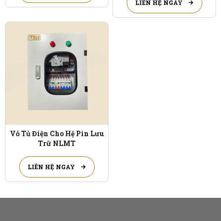
LIÊN HỆ NGAY
Vỏ Tủ Điện Cho Hệ Pin Lưu
Trữ NLMT
LIÊN HỆ NGAY