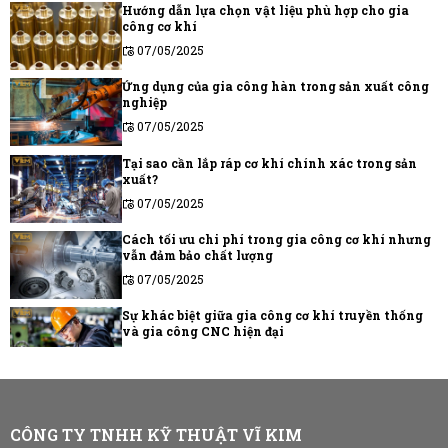
Hướng dẫn lựa chọn vật liệu phù hợp cho gia
công cơ khí
07/05/2025
Ứng dụng của gia công hàn trong sản xuất công
nghiệp
07/05/2025
Tại sao cần lắp ráp cơ khí chính xác trong sản
xuất?
07/05/2025
Cách tối ưu chi phí trong gia công cơ khí nhưng
vẫn đảm bảo chất lượng
07/05/2025
Sự khác biệt giữa gia công cơ khí truyền thống
và gia công CNC hiện đại
07/05/2025
Những lưu ý khi tìm đối tác gia công cơ khí chất
lượng
07/05/2025
CÔNG TY TNHH KỸ THUẬT VĨ KIM