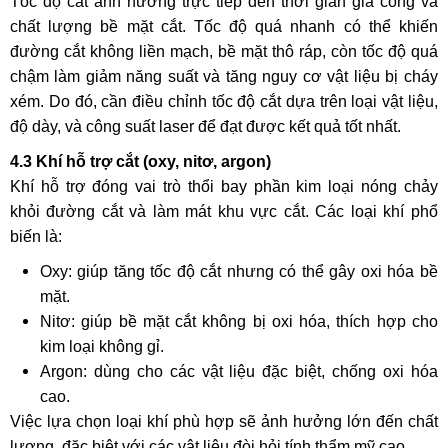
Tốc độ cắt ảnh hưởng trực tiếp đến thời gian gia công và
chất lượng bề mặt cắt. Tốc độ quá nhanh có thể khiến
đường cắt không liền mạch, bề mặt thô ráp, còn tốc độ quá
chậm làm giảm năng suất và tăng nguy cơ vật liệu bị cháy
xém. Do đó, cần điều chỉnh tốc độ cắt dựa trên loại vật liệu,
độ dày, và công suất laser để đạt được kết quả tốt nhất.
4.3 Khí hỗ trợ cắt (oxy, nitơ, argon)
Khí hỗ trợ đóng vai trò thổi bay phần kim loại nóng chảy
khỏi đường cắt và làm mát khu vực cắt. Các loại khí phổ
biến là:
Oxy: giúp tăng tốc độ cắt nhưng có thể gây oxi hóa bề
mặt.
Nitơ: giúp bề mặt cắt không bị oxi hóa, thích hợp cho
kim loại không gỉ.
Argon: dùng cho các vật liệu đặc biệt, chống oxi hóa
cao.
Việc lựa chọn loại khí phù hợp sẽ ảnh hưởng lớn đến chất
lượng, đặc biệt với các vật liệu đòi hỏi tính thẩm mỹ cao.