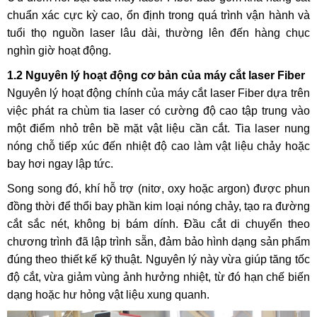
chuẩn xác cực kỳ cao, ổn định trong quá trình vận hành và
tuổi thọ nguồn laser lâu dài, thường lên đến hàng chục
nghìn giờ hoạt động.
1.2 Nguyên lý hoạt động cơ bản của máy cắt laser Fiber
Nguyên lý hoạt động chính của máy cắt laser Fiber dựa trên
việc phát ra chùm tia laser có cường độ cao tập trung vào
một điểm nhỏ trên bề mặt vật liệu cần cắt. Tia laser nung
nóng chỗ tiếp xúc đến nhiệt độ cao làm vật liệu chảy hoặc
bay hơi ngay lập tức.
Song song đó, khí hỗ trợ (nitơ, oxy hoặc argon) được phun
đồng thời để thổi bay phần kim loại nóng chảy, tạo ra đường
cắt sắc nét, không bị bám dính. Đầu cắt di chuyển theo
chương trình đã lập trình sẵn, đảm bảo hình dạng sản phẩm
đúng theo thiết kế kỹ thuật. Nguyên lý này vừa giúp tăng tốc
độ cắt, vừa giảm vùng ảnh hưởng nhiệt, từ đó hạn chế biến
dạng hoặc hư hỏng vật liệu xung quanh.