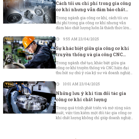
nhau đi sâu vào vai trò, lợi ích, công nghệ,
Cách tối ưu chi phí trong gia công
thách thức cũng như những xu hướng phát
cơ khí nhưng vẫn đảm bảo chất
triển của lắp ráp cơ khí chính xác trong
lượng
ngành sản xuất hiện đại.
Trong ngành gia công cơ khí, cách tối ưu
chi phí trong gia công cơ khí nhưng vẫn
đảm bảo chất lượng luôn là thách thức lớn
đối với các doanh nghiệp. Việc cân bằng
giữa giảm thiểu chi phí và duy trì chất lượng
9:55 AM 23/04/2025
sản phẩm không chỉ giúp tăng lợi nhuận
mà còn nâng cao uy tín thương hiệu trên thị
Sự khác biệt giữa gia công cơ khí
trường cạnh tranh khốc liệt hiện nay.
truyền thống và gia công CNC
hiện đại
Trong ngành chế tạo, khác biệt giữa gia
công cơ khí truyền thống và CNC hiện đại
thu hút sự chú ý của kỹ sư và doanh nghiệp.
Công nghệ số đang thay thế dần phương
pháp truyền thống bằng giải pháp tự động
10:01 AM 23/04/2025
hóa và chính xác như CNC. Hiểu rõ sự khác
biệt này giúp cải thiện chất lượng sản phẩm,
Những lưu ý khi tìm đối tác gia
tối ưu chi phí và nâng cao năng suất cạnh
công cơ khí chất lượng
tranh.
Trong quá trình phát triển và mở rộng sản
xuất, việc tìm kiếm một đối tác gia công cơ
khí chất lượng không chỉ giúp doanh nghiệp
nâng cao hiệu quả sản xuất mà còn góp
phần quan trọng vào thành công lâu dài của
dự án. Vikim Metal sẽ cung cấp cho bạn cái
nhìn sâu sắc, chi tiết về các yếu tố cần thiết