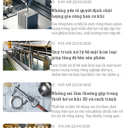
thiết kế, sản xuất và kiểm soát chất lượng
8:49 AM 22/04/2025
sản phẩm. Việc tích hợp hai hệ thống này
không chỉ nâng cao năng suất, giảm thiểu
Những yếu tố quyết định chất
sai sót mà còn mở ra nhiều cơ hội sáng tạo
lượng gia công hàn cơ khí
trong thiết kế kỹ thuật. Cùng Vikim Metal
tìm hiểu xem nhé.
Gia công hàn cơ khí là một công đoạn quan
trọng trong quá trình chế tạo và lắp ráp các
sản phẩm kim loại, ảnh hưởng trực tiếp đến
độ bền, tính thẩm mỹ và hiệu quả sử dụng
của sản phẩm. Việc hiểu rõ các yếu tố quyết
8:55 AM 22/04/2025
định chất lượng gia công hàn là điều kiện
tiên quyết để đảm bảo hiệu quả và độ tin
Quy trình xử lý bề mặt kim loại
cậy trong sản xuất cơ khí.
giúp tăng độ bền sản phẩm
Quy trình xử lý bề mặt kim loại là một bước
quan trọng trong công nghiệp chế tạo,
nhằm bảo vệ kim loại khỏi các tác nhân gây
hại từ môi trường, đồng thời nâng cao tính
thẩm mỹ và khả năng chống ăn mòn. Bằng
9:05 AM 22/04/2025
cách áp dụng các phương pháp xử lý phù
hợp, các nhà sản xuất có thể đảm bảo sản
Những sai lầm thường gặp trong
phẩm của mình có độ bền vượt trội, ít bị hư
thiết kế cơ khí 3D và cách tránh
hỏng qua thời gian.
Thiết kế cơ khí 3D đóng vai trò then chốt
trong việc tạo ra các sản phẩm chính xác và
tối ưu về công năng. Tuy nhiên, trong quá
trình thiết kế, nhiều sai lầm phổ biến vẫn
thường xuyên xảy ra, ảnh hưởng đến chất
9:16 AM 22/04/2025