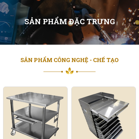
SẢN PHẨM ĐẶC TRƯNG
SẢN PHẨM CÔNG NGHỆ - CHẾ TẠO