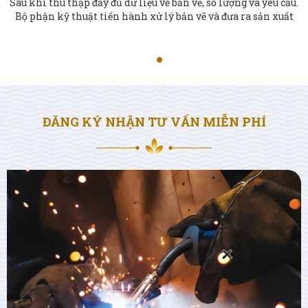
Sau khi nhận thông tin từ bộ phận kỹ thuật. Bộ phận sản
xuất bắt đầu tiến hành các công đoạn gia công sản phẩm
ĐĂNG KÝ NHẬN TƯ VẤN MIỄN PHÍ