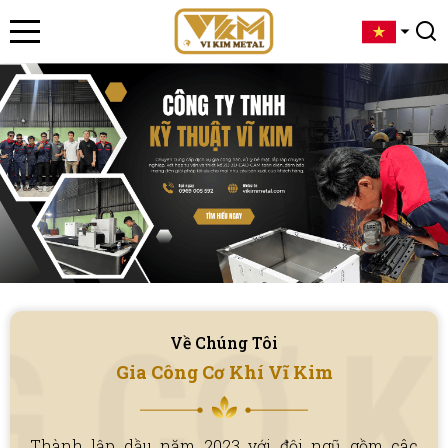
Về Chúng Tôi
Gia Công Cơ Khí Vĩ Kim
Thành lập dầu năm 2023 với đội ngũ gồm câc