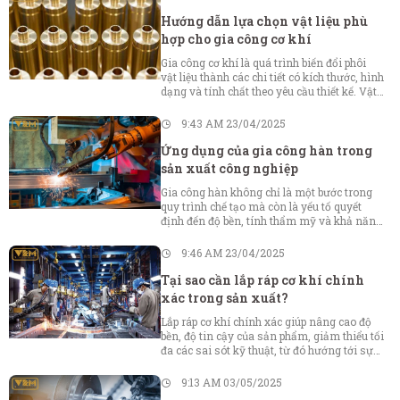
lượng sản phẩm và tiến độ sản xuất. Việc
nhận diện sớm và biết cách tránh những lỗi
Hướng dẫn lựa chọn vật liệu phù
này là bước quan trọng giúp nâng cao hiệu
hợp cho gia công cơ khí
quả và độ tin cậy của bản vẽ kỹ thuật.
Gia công cơ khí là quá trình biến đổi phôi
vật liệu thành các chi tiết có kích thước, hình
dạng và tính chất theo yêu cầu thiết kế. Vật
liệu càng phù hợp thì quá trình gia công
càng thuận lợi, sản phẩm cuối cùng đạt chất
9:43 AM 23/04/2025
lượng cao, tuổi thọ tốt và chi phí sản xuất
được kiểm soát hiệu quả.
Ứng dụng của gia công hàn trong
sản xuất công nghiệp
Gia công hàn không chỉ là một bước trong
quy trình chế tạo mà còn là yếu tố quyết
định đến độ bền, tính thẩm mỹ và khả năng
chịu tải của sản phẩm cuối cùng. Trong bài
viết này, Vikim Metal sẽ khám phá sâu về
9:46 AM 23/04/2025
vai trò, các phương pháp hàn phổ biến, ứng
dụng đa dạng trong các lĩnh vực công
Tại sao cần lắp ráp cơ khí chính
nghiệp cũng như những lợi ích mà kỹ thuật
xác trong sản xuất?
hàn mang lại.
Lắp ráp cơ khí chính xác giúp nâng cao độ
bền, độ tin cậy của sản phẩm, giảm thiểu tối
đa các sai sót kỹ thuật, từ đó hướng tới sự
hoàn thiện toàn diện cho các dòng sản
phẩm và dịch vụ cung cấp ra thị trường.
9:13 AM 03/05/2025
Trong bài viết này, Vikim Metal sẽ cùng